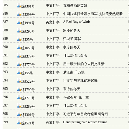
385
中文打字
青梅煮酒论英雄
练J301号
386
中文打字
中国快速打造蓝水海军 提防美突然翻脸
练J298号
387
A Bad Day at Work
英文打字
练J991号
388
中文打字
寒冷的冬天
练J295号
389
中文打字
江城子.苏轼
练J25号
390
中文打字
寒冷的冬天
练J650号
391
中文打字
且以深情共白头
练J377号
392
中文打字
用一颗宁静的心去拥抱生活
练J772号
393
中文打字
梦江南.千万恨
练J55号
394
中文打字
让文字与灵魂优雅起舞
练J522号
395
中文打字
寒冷的冬天
练J799号
396
中文打字
斗破苍穹_第一章
练J770号
397
中文打字
且以深情共白头
练J288号
398
中文打字
习近平每年首次考察调研背后
练J301号
399
Hand petting pain reduce trauma
英文打字
练J521号