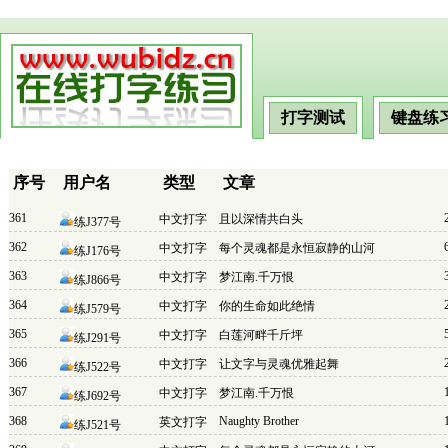
打字测试
键盘练
序号
用户名
类型
文章
361
中文打字
且以深情共白头
练J377号
362
中文打字
每个灵魂都是永恒寂静的山河
练J176号
363
中文打字
梦江南.千万恨
练J866号
364
中文打字
你的生命如此绝情
练J579号
365
中文打字
白莲河畔千斤坪
练J291号
366
中文打字
让文字与灵魂优雅起舞
练J522号
367
中文打字
梦江南.千万恨
练J692号
368
Naughty Brother
英文打字
练J521号