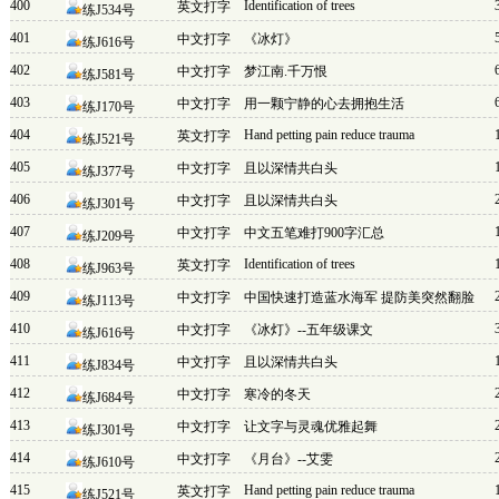
400
Identification of trees
英文打字
练J534号
401
中文打字
《冰灯》
练J616号
402
中文打字
梦江南.千万恨
练J581号
403
中文打字
用一颗宁静的心去拥抱生活
练J170号
404
Hand petting pain reduce trauma
英文打字
练J521号
405
中文打字
且以深情共白头
练J377号
406
中文打字
且以深情共白头
练J301号
407
中文打字
中文五笔难打900字汇总
练J209号
408
Identification of trees
英文打字
练J963号
409
中文打字
中国快速打造蓝水海军 提防美突然翻脸
练J113号
410
中文打字
《冰灯》--五年级课文
练J616号
411
中文打字
且以深情共白头
练J834号
412
中文打字
寒冷的冬天
练J684号
413
中文打字
让文字与灵魂优雅起舞
练J301号
414
中文打字
《月台》--艾雯
练J610号
415
Hand petting pain reduce trauma
英文打字
练J521号