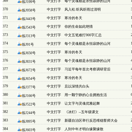
369
中文打字
每个灵魂都是永恒寂静的山河
练J199号
370
中文打字
风入松.听风听雨过清明
练J958号
371
中文打字
寒冷的冬天
练J443号
372
中文打字
你的生命如此绝情
练J543号
373
中文打字
中文五笔难打900字汇总
练J313号
374
中文打字
每个灵魂都是永恒寂静的山河
练J91号
375
中文打字
寒冷的冬天
练J650号
376
中文打字
每个灵魂都是永恒寂静的山河
练J831号
377
中文打字
习近平每年首次考察调研背后
练J672号
378
中文打字
寒冷的冬天
练J654号
379
中文打字
且以深情共白头
练J377号
380
中文打字
用一颗宁静的心去拥抱生活
练J166号
381
中文打字
让文字与灵魂优雅起舞
练J522号
382
中文打字
《冰灯》--五年级课文
练J244号
383
中文打字
新疆自治区举行反恐维稳誓师大会
练J895号
384
中文打字
人到中年才明白缘聚缘散
练J603号