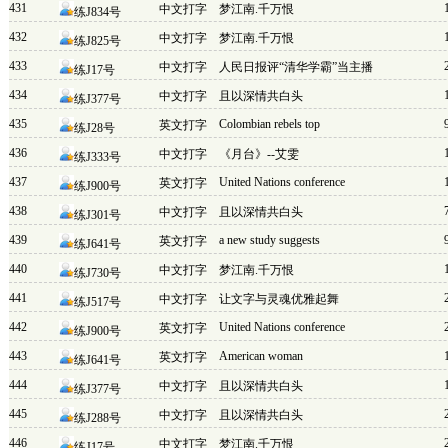
431
中文打字
梦江南.千万恨
练J834号
432
中文打字
梦江南.千万恨
练J825号
433
中文打字
人民日报评“清华学霸”当主播
练J17号
434
中文打字
且以深情共白头
练J377号
435
Colombian rebels top
英文打字
练J28号
436
中文打字
《月台》--艾雯
练J333号
437
United Nations conference
英文打字
练J900号
438
中文打字
且以深情共白头
练J301号
439
a new study suggests
英文打字
练J641号
440
中文打字
梦江南.千万恨
练J730号
441
中文打字
让文字与灵魂优雅起舞
练J517号
442
United Nations conference
英文打字
练J900号
443
American woman
英文打字
练J641号
444
中文打字
且以深情共白头
练J377号
445
中文打字
且以深情共白头
练J288号
446
中文打字
梦江南.千万恨
练J17号