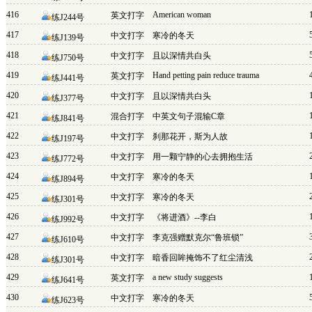
416
American woman
英文打字
练J244号
417
中文打字
寒冷的冬天
练J139号
418
中文打字
且以深情共白头
练J750号
419
Hand petting pain reduce trauma
英文打字
练J441号
420
中文打字
且以深情共白头
练J377号
421
混合打字
中英文句子混输C章
练J841号
422
中文打字
刹那花开，斯为人故
练J197号
423
中文打字
用一颗宁静的心去拥抱生活
练J772号
424
中文打字
寒冷的冬天
练J894号
425
中文打字
寒冷的冬天
练J301号
426
中文打字
《将进酒》--李白
练J992号
427
中文打字
李克强赠默克尔“鲁班锁”
练J610号
428
中文打字
暗香回眸掩饰不了红尘清浅
练J301号
429
a new study suggests
英文打字
练J641号
430
中文打字
寒冷的冬天
练J623号