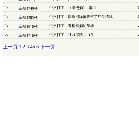
447
中文打字
《将进酒》--李白
练J749号
448
中文打字
暗香回眸掩饰不了红尘清浅
练J205号
449
中文打字
青梅煮酒论英雄
练J610号
450
中文打字
且以深情共白头
练J716号
上一页
1
2
3
4
5
6
下一页